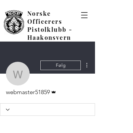
Norske
Officerers
Pistolklubb -
Haakonsvern
Flere handlinger
Følg
webmaster51859
Admin
webmaster51859