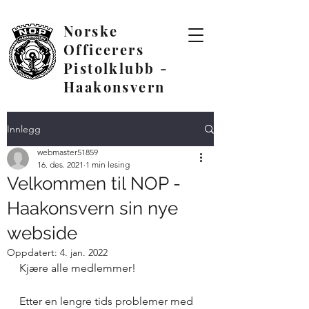
Norske
Officerers
Pistolklubb -
Haakonsvern
Innlegg
webmaster51859
16. des. 2021
1 min lesing
Velkommen til NOP -
Haakonsvern sin nye
webside
Oppdatert:
4. jan. 2022
Kjære alle medlemmer!
Etter en lengre tids problemer med 